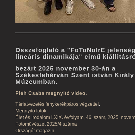
Összefoglaló a "FoToNoIrE jelensé
lineáris dinamikája" cimű kiállitásró
bezárt 2025 november 30-án a
Székesfehérvári Szent istván Király
Múzeumban.
Pléh Csaba megnyitó video.
Tárlatvezetés fénykerékpáros végzettel
.
Megnyitó fotók.
Élet és Irodalom LXIX. évfolyam, 46. szám, 2025. novem
Fotoművészet 2025/4 száma
Országút magazin