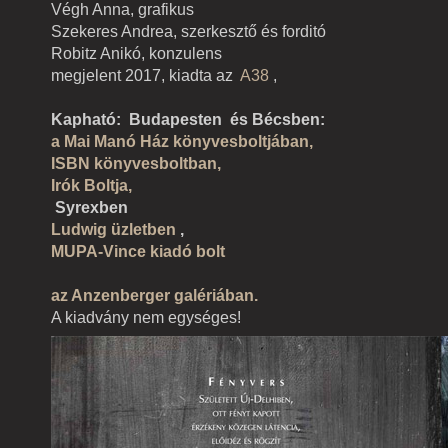
Végh Anna, grafikus
Szekeres Andrea, szerkesztő és forditó
Robitz Anikó, konzulens
megjelent 2017, kiadta az
A38
,
Kapható:
Budapesten
és Bécsben:
a Mai Manó Ház könyvesboltjában,
ISBN könyvesboltban,
Irók Boltja,
Syrexben
Ludwig üzletben
,
MUPA-Vince kiadó bolt
az Anzenberger galériában.
A kiadvány nem egységes!