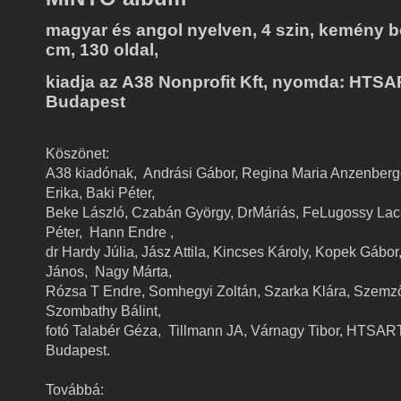
magyar és angol nyelven, 4 szin, kemény b
cm, 130 oldal,
kiadja az A38 Nonprofit Kft, nyomda: HTSA
Budapest
Köszönet:
A38 kiadónak,
Andrási Gábor,
Regina Maria Anzenberg
Erika, Baki Péter,
Beke László, Czabán György, DrMáriás, FeLugossy La
Péter,
Hann Endre ,
dr Hardy Júlia, Jász Attila, Kincses Károly, Kopek Gábor
János,
Nagy Márta,
Rózsa T Endre, Somhegyi Zoltán, Szarka Klára, Szemző
Szombathy Bálint,
fotó Talabér Géza,
Tillmann JA, Várnagy Tibor, HTSA
Budapest.
Továbbá: