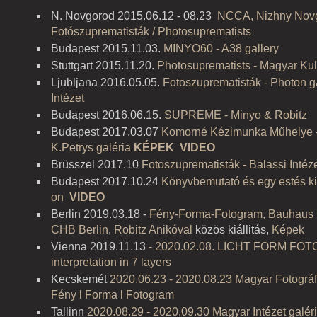
N. Novgorod 2015.06.12 - 08.23
NCCA, Nizhny Nov
Fotószuprematisták / Photosuprematists
Budapest 2015.11.03.
MINYO60 - A38 gallery
Stuttgart 2015.11.20.
Photosuprematists - Magyar Kult
Ljubljana 2016.05.05.
Fotoszuprematisták - Photon ga
Intézet
Budapest 2016.06.15.
SUPREME -
Minyo & Robitz
Budapest 2017.03.07
Komorné Kézimunka Műhelye -
K.Petrys galéria
KÉPEK
VIDEO
Brüsszel
2017.10
Fotoszuprematisták - Balassi Intéz
Budapest 2017.10.24
Könyvbemutató és egy estés kiá
on
VIDEO
Berlin 2019.03.18 -
Fény-Forma-Fotogram, Bauhaus 1
CHB Berlin
,
Robitz Anikóval
közös kiállitás,
Képek
Vienna 2019.11.13
- 2020.02.08. LICHT FORM FO
interpretation in 7 layers
Kecskemét
2020.06.23 - 2020.08.23 Magyar Fotográ
Fény l Forma l Fotogram
Tallinn
2020.08.29 - 2020.09.30 Magyar Intézet galéri