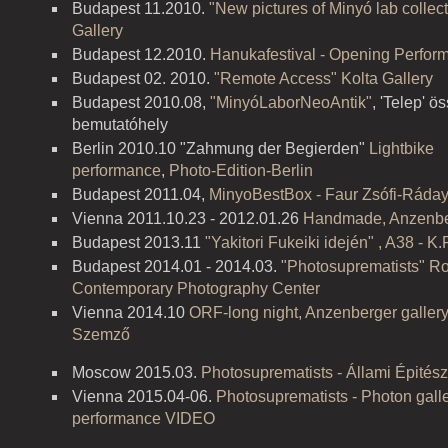
Budapest 11.2010.
"New pictures of Minyó lab collec
Gallery
Budapest 12.2010.
Hanukafestival - Opening Perfor
Budapest 02. 2010.
"Remote Access" Kolta Gallery
Budapest 2010.08,
"MinyóLaborNeoAntik"
, 'Telep' 
bemutatóhely
Berlin 2010.10 "Zahmung der Begierden"
Lightbike
performance
,
Photo-Edition-Berlin
Budapest 2011.04,
MinyoBestBox - Faur Zsófi-Ráday
Vienna 2011.10.23 - 2012.01.26
Handmade, Anzenber
Budapest 2013.11
"Yakitori Fukeiki idején" , A38 - K.
Budapest 2014.01 - 2014.03.
"Photosuprematists" R
Contemporary Photography Center
Vienna 2014.10
ORF-long night, Anzenberger gallery,
Szemző
Moscow 2015.03.
Photosuprematists - Állami Épités
Vienna 2015.04-06.
Photosuprematists - Photon gall
performance VIDEO