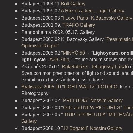
Budapest 1994.11
Bolt Gallery
Budapest 1999.02
A Ház és a kert... Liget Gallery
Budapest 2000.03
"I Love Paris" K.Bazovsky Gallery
Budapest 2001.09.
TRAFÓ Gallery
Pannonhalma 2002. 05.17. Gallery
Budapest 2003.02 K. Bazovsky Gallery
"Pessimistic 
Optimistic Regret"
Budapest 2005.02
"MINYÓ 50"
-
"Light-years, or si
light- cycle
",
A38 Ship
,
Lifetime
album
shows and exh
Zsámbék 2005.07
Rakétabázis
-
feLugossy László
é
Szert
common
phenomenon
of light and
sound
, and 
exhibition in the Zsámbék missile base.
Bratislava 2005.10 "LIGHT WALTZ" FOTOFO
, Inter
Photography
Budapest 2007.02
"PRELUDIA" Nessim Gallery
Budapest 2007.03
"OLD and NEW PICTURES" Ericss
Budapest 2007.05
" TRIP in PRELUDIA" MILLENÁRI
Gallery
Budapest 2008.10
"12 Bagatell" Nessim Gallery