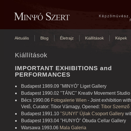
Aktuális
Blog
Életrajz
Kiállítások
Képek
Kiállítások
IMPORTANT EXHIBITIONS and
PERFORMANCES
Budapest 1989.09 "MINYÓ" Liget Gallery
Budapest 1990.02 "TÁNC" Kreativ Movement Studio 
Bécs 1990.06
Fotogalerie Wien
-
Joint exhibition
wit
Vető
,
Curator:
Tibor Várnagy,
Opened
:
Tibor
Szemző
Budapest 1991.10
"SUNYI" Újlak Csoport Gallery
wit
Budapest 1993.04 "HUNYÓ" Óbuda Cellar Gallery
Warsawa 1993.06
Mala Galeria