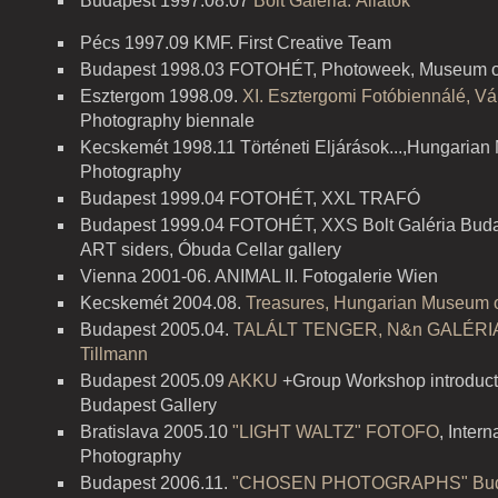
Budapest 1997.08.07
Bolt Galéria: Állatok
Pécs 1997.09 KMF. First Creative Team
Budapest 1998.03 FOTOHÉT, Photoweek, Museum of 
Esztergom 1998.09.
XI. Esztergomi Fotóbiennálé, 
Photography biennale
Kecskemét 1998.11 Történeti Eljárások...,Hungarian
Photography
Budapest 1999.04 FOTOHÉT, XXL TRAFÓ
Budapest 1999.04 FOTOHÉT, XXS Bolt Galéria Buda
ART siders, Óbuda Cellar gallery
Vienna 2001-06. ANIMAL II. Fotogalerie Wien
Kecskemét 2004.08.
Treasures, Hungarian Museum 
Budapest 2005.04.
TALÁLT TENGER, N&n GALÉRI
Tillmann
Budapest 2005.09
AKKU
+Group Workshop introducto
Budapest Gallery
Bratislava 2005.10
"LIGHT WALTZ" FOTOFO
, Inter
Photography
Budapest 2006.11.
"CHOSEN PHOTOGRAPHS" Budap