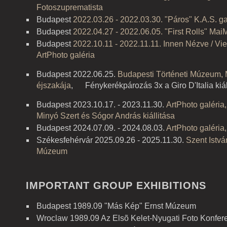
Fotoszuprematista
Budapest
2022.03.26 - 2022.03.30. "Páros" K.A.S. ga
Budapest
2022.04.27 - 2022.06.05. "First Rolls" Mai
Budapest
2022.10.11 - 2022.11.11. Innen Nézve / View
ArtPhoto galéria
Budapest 2022.06.25.
Budapesti Történeti Múzeum
éjszakája
,
F
énykerékpározás 3x a Giro D'Italia kiá
Budapest 2023.10.17. - 2023.11.30.
ArtPhoto galéria, 
Minyó Szert és Sógor András kiállitása
Budapest 2024.07.09. - 2024.08.03.
ArtPhoto galér
Székesfehérvár 2025.09.26 - 2025.11.30.
Szent Istvá
Múzeum
IMPORTANT GROUP EXHIBITIONS
Budapest 1989.09 "Más Kép" Ernst Múzeum
Wroclaw 1989.09 Az Elsõ Kelet-Nyugati Foto Konfer