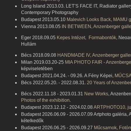
Long Island 2013.03. LET'S FACE IT, Radiator galler
Contemporary Photography
Budapest 2013.05.10
Malevich Looks Back, MAMU ga
Vienna 2013.08.05
IN BETWEEN, Anzenberger galle
Eger 2018.09.05
Kepes Intézet, Formabontók,
Neoav
Hullám
Bécs 2018.09.08
HANDMADE IV, Anzenberger galle
Milan 2019.03.20-25
MIA PHOTO FAIR - Anzenberger
képviseletében
Budapest 2021.04.24. - 09.26. A Fény Képei,
MŰCS
Bécs 2022.05.20. - 2022.08.31.
20 Years of Anzenber
Bécs 2022.11.18 - 2023.01.31
New Works
, Anzenber
Photos of the exhibition
.
Budapest 2023.12.12 - 2024.02.08
ARTPHOTO10, jubi
Budapest 2026.06.09 - 2026.07.09 Artphoto galéria, 
kételkedők
Budapest 2026.06.25 - 2026.09.27
Műcsarnok, Fotóm