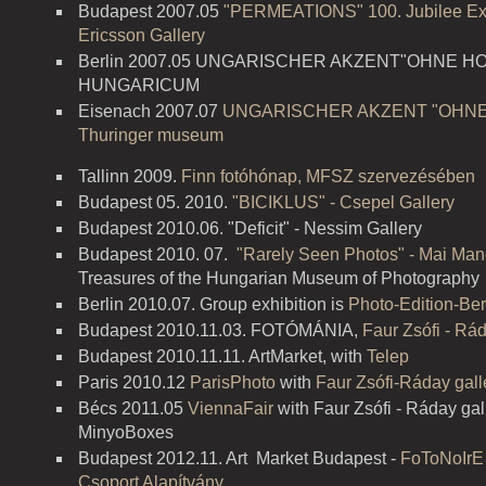
Budapest 2007.05
"PERMEATIONS" 100. Jubilee Exh
Ericsson Gallery
Berlin 2007.05 UNGARISCHER AKZENT"OHNE H
HUNGARICUM
Eisenach 2007.07
UNGARISCHER AKZENT "OHNE
Thuringer museum
Tallinn 2009.
Finn fotóhónap, MFSZ szervezésében
Budapest 05. 2010.
"BICIKLUS" - Csepel Gallery
Budapest 2010.06. "Deficit" - Nessim Gallery
Budapest 2010. 07.
"Rarely Seen Photos" - Mai Ma
Treasures of the Hungarian Museum of Photography
Berlin 2010.07. Group exhibition is
Photo-Edition-Ber
Budapest 2010.11.03. FOTÓMÁNIA,
Faur Zsófi - Rád
Budapest 2010.11.11. ArtMarket, with
Telep
Paris 2010.12
ParisPhoto
with
Faur Zsófi-Ráday gall
Bécs 2011.05
ViennaFair
with Faur Zsófi - Ráday gall
MinyoBoxes
Budapest 2012.11. Art Market Budapest -
FoToNoIrE
Csoport Alapítvány