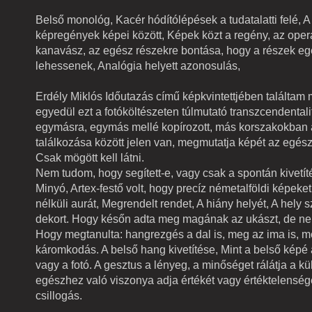
Belső monológ, Kacér hódítólépések a tudatalatti felé, A 
képregények képei között, Képek közt a regény, az opera
kanavász, az egész részekre bontása, hogy a részek e
lehessenek, Analógia helyett azonosulás,
Erdély Miklós Időutazás című képkvintettjében találta
egyedül ezt a fotóköltészeten túlmutató transzcendentali
egymásra, egymás mellé kopírozott, más korszakokban a
találkozása között jelen van, megmutatja képét az egész.
Csak mögött kell látni.
Nem tudom, hogy segített-e, vagy csak a spontán kivetít
Minyó, Artex-festő volt, hogy precíz németalföldi képeket 
nélküli aurát, Megrendelt rendet, A hiány helyét, A hely 
dekort. Hogy későn adta meg magának az ukászt, de n
Hogy megtanulta: hangrezgés a dal is, meg az ima is, m
káromkodás. A belső hang kivetítése, Mint a belső képé a
vagy a fotó. A gesztus a lényeg, a minőséget rálátja a kü
egészhez való viszonya adja értékét vagy értéktelenség
csillogás.