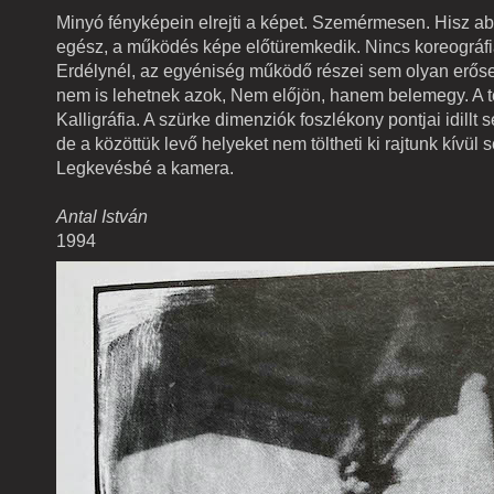
Minyó fényképein elrejti a képet. Szemérmesen. Hisz a
egész, a működés képe előtüremkedik. Nincs koreográfi
Erdélynél, az egyéniség működő részei sem olyan erősek
nem is lehetnek azok, Nem előjön, hanem belemegy. A te
Kalligráfia. A szürke dimenziók foszlékony pontjai idillt se
de a közöttük levő helyeket nem töltheti ki rajtunk kívül s
Legkevésbé a kamera.
Antal István
1994