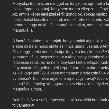
Monyókja lépne szemüveggel és fényképezőgéppel a k
Illetve éppen az a baj, hogy nem tudom elképzelni fény
Az, amit a képei elkészítéséről gondolok, sokkal inkább 
metszeteket készítő mesterek módszeréhez hasonló: va
bennem, hogy nekiül, és manuálisan alkot, nem a pillana
manipulálja.
A fotóról általában azt tartják, hogy a halált fejezi ki, a pi
életbe öli bele, nincs előtte és nincs utána, üzenet, a té
Csakhogy, senki nem tudhatja, tény-e a tény képe is? A
kompromittálja, megszünteti-e a tényt, vagy ellenkezőle
létezésbe repíti, és ha nem, tényként kell-e elfogadnunk
ténymintától függetlenedett képet? Van-e karaktere példá
az kié vagy mié? A véletlen momentum predesztinált-e v
evidencia? Technikai ügyetlenség-e vagy truváj? A sor
fintora? Aki tényleg végiggondolja ezeket a közhelyeket,
megutálja a fotót,
Animáció, Az az erő, képesség, ami összeköti bennünk 
folyamatokat,